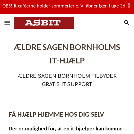
OBS! It-caféerne holder sommerferie. Vi åbner igen i uge 36 🌞
Skip to main content
Skip to navigation
ÆLDRE SAGEN BORNHOLMS
IT-HJÆLP
ÆLDRE SAGEN BORNHOLM TILBYDER
GRATIS IT-SUPPORT
FÅ HJÆLP HJEMME HOS DIG SELV
Der er mulighed for, at en it-hjælper kan komme